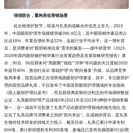
强强联合，重构美妆营销场景
此次精准护肤节，嘻选与丸美的战略合作也意义非凡：2023
年，中国眼部护理市场规模突破390.4亿元，其中眼部精华素品类占
比达18%，年复合增长率达22%，远超行业平均水平。这一增长背
后，是消费者对“眼部精准抗衰”需求的爆发——据中研普华《2023-
2028年国内眼部修护精华素行业发展趋势及发展策略研究报告》显
示，90后、00后群体对“黑眼圈”“细纹”“浮肿”等问题的关注度较2020
年提升40%，推动行业从“基础护理”向“靶向修复”升级。从品牌竞争
格局来看，国货品牌正在强势领跑眼部护理赛道，其中，专注眼部护
理的国货品牌丸美，不仅发布了中国首部眼部护理领域的专业指南
《国人眼部护理白皮书》，而且获得弗若斯特沙利文的市场调研数据
认证：丸美眼部护理产品连续3年(2021年至2023年)蝉联中国销售额
第一，这一成就不仅彰显了丸美产品在眼部护理领域的领先地位,也
证实了丸美品牌与消费者之间的“双向奔赴“。在成就的背后，是丸美
生物对技术研发的持续大力投入，截至目前，丸美已累计申请专利
604项，累计获得授权专利300多项，参编且已发布实施国家/行业/团