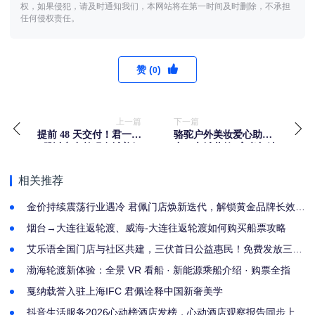
权，如果侵犯，请及时通知我们，本网站将在第一时间及时删除，不承担
任何侵权责任。
赞 (
)
0
上一篇
下一篇
提前 48 天交付！君一控
​骆驼户外美妆爱心助
股以实力兑现泉城美好
力，六城共筑“高考加油
人居
站”
相关推荐
金价持续震荡行业遇冷 君佩门店焕新迭代，解锁黄金品牌长效生
存逻辑
烟台→大连往返轮渡、威海-大连往返轮渡如何购买船票攻略
艾乐语全国门店与社区共建，三伏首日公益惠民！免费发放三伏
贴
渤海轮渡新体验：全景 VR 看船 · 新能源乘船介绍 · 购票全指
戛纳载誉入驻上海IFC 君佩诠释中国新奢美学
抖音生活服务2026心动榜酒店发榜，心动酒店观察报告同步上