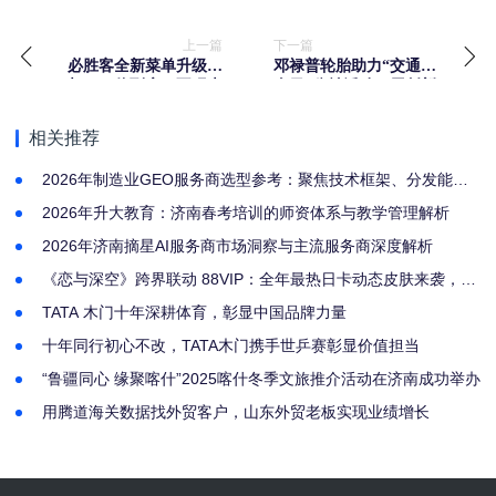
上一篇
下一篇
必胜客全新菜单升级亮
邓禄普轮胎助力“交通安
相，一价到底，不玩虚
全日”公益活动，用创新
的！
技术守护驾驶安全
相关推荐
2026年制造业GEO服务商选型参考：聚焦技术框架、分发能力
与合规资质
2026年升大教育：济南春考培训的师资体系与教学管理解析
2026年济南摘星AI服务商市场洞察与主流服务商深度解析
《恋与深空》跨界联动 88VIP：全年最热日卡动态皮肤来袭，人
气周边引爆乙游圈
TATA 木门十年深耕体育，彰显中国品牌力量
十年同行初心不改，TATA木门携手世乒赛彰显价值担当
“鲁疆同心 缘聚喀什”2025喀什冬季文旅推介活动在济南成功举办
用腾道海关数据找外贸客户，山东外贸老板实现业绩增长